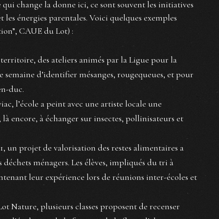
i change la donne ici, ce sont souvent les initiatives
et les énergies parentales. Voici quelques exemples
tion”, CAUE du Lot) :
territoire, des ateliers animés par la Ligue pour la
 semaine d’identifier mésanges, rougequeues, et pour
en-duc.
viac, l’école a peint avec une artiste locale une
là encore, à échanger sur insectes, pollinisateurs et
1, un projet de valorisation des restes alimentaires a
 déchets ménagers. Les élèves, impliqués du tri à
tenant leur expérience lors de réunions inter-écoles et
n Lot Nature, plusieurs classes proposent de recenser