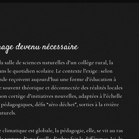
rage devenu nécessaire
salle de sciences naturelles d’un collège rural, la
 le quotidien scolaire. Le contexte l’exige : selon
nde reçoivent aujourd’hui une forme d’éducation à
e souvent théorique et déconnectée des réalités locales
on cortège d’initiatives nouvelles, adaptées à l’échelle
 pédagogiques, défis “zéro déchet”, sorties à la rivière
aturels.
 climatique est globale, la pédagogie, elle, se vit au ras
 texture d’une feuille d’arbre fait la différence. Ici, la