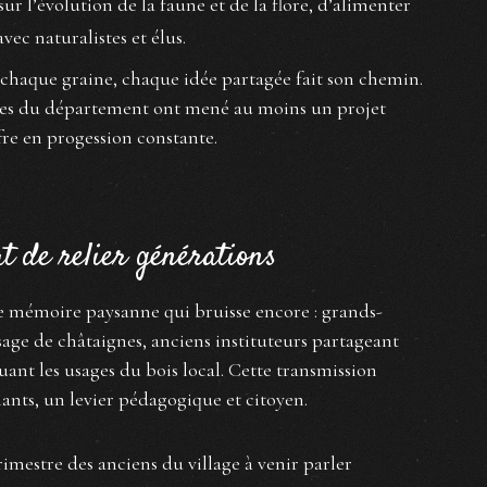
ur l’évolution de la faune et de la flore, d’alimenter
c naturalistes et élus.
 chaque graine, chaque idée partagée fait son chemin.
ues du département ont mené au moins un projet
fre en progession constante.
at de relier générations
 une mémoire paysanne qui bruisse encore : grands-
age de châtaignes, anciens instituteurs partageant
quant les usages du bois local. Cette transmission
nts, un levier pédagogique et citoyen.
imestre des anciens du village à venir parler