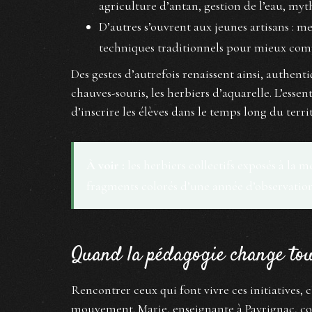
agriculture d’antan, gestion de l’eau, myt
D’autres s’ouvrent aux jeunes artisans : me
techniques traditionnels pour mieux compr
Des gestes d’autrefois renaissent ainsi, authent
chauves-souris, les herbiers d’aquarelle. L’essent
d’inscrire les élèves dans le temps long du territ
À voir :
les herbiers collectifs exposés à l
fragments colorés d’une année d’observation
Quand la pédagogie change tout
Rencontrer ceux qui font vivre ces initiatives, 
mouvement. Marie, enseignante à Payrignac, confi