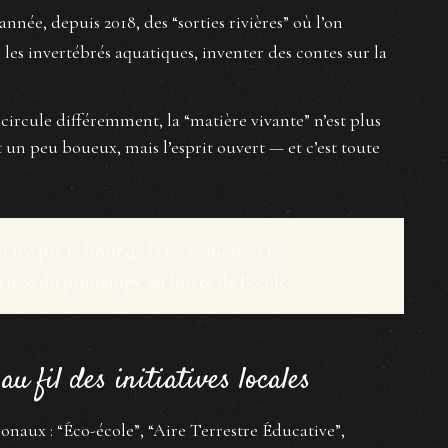
née, depuis 2018, des “sorties rivières” où l’on
r les invertébrés aquatiques, inventer des contes sur la
le circule différemment, la “matière vivante” n’est plus
 un peu boueux, mais l’esprit ouvert — et c’est toute
ayé par le bruit de la récréation, et le
ivée du printemps, en lisière de l’école.
au fil des initiatives locales
naux : “Éco-école”, “Aire Terrestre Éducative”,