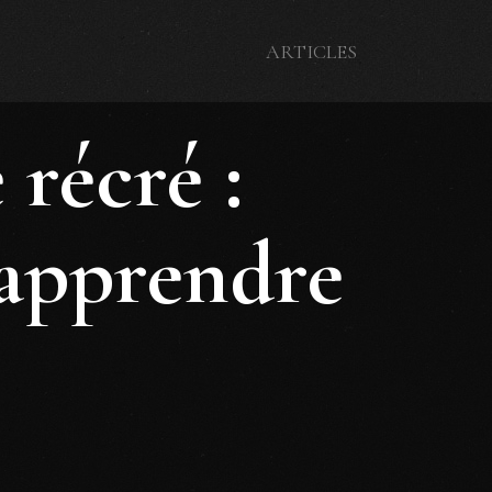
ARTICLES
récré :
 apprendre