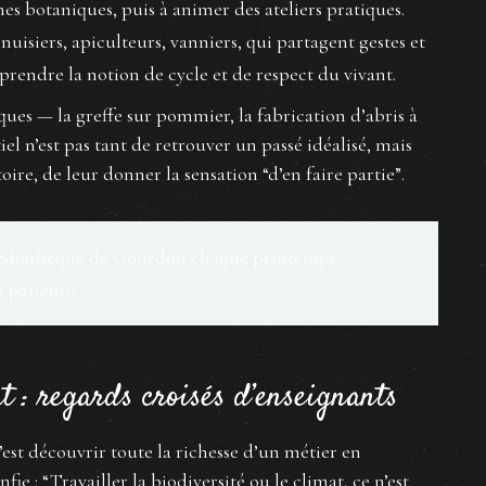
hes botaniques, puis à animer des ateliers pratiques.
nuisiers, apiculteurs, vanniers, qui partagent gestes et
endre la notion de cycle et de respect du vivant.
iques — la greffe sur pommier, la fabrication d’abris à
iel n’est pas tant de retrouver un passé idéalisé, mais
oire, de leur donner la sensation “d’en faire partie”.
a médiathèque de Gourdon chaque printemps,
 patiente.
 : regards croisés d’enseignants
c’est découvrir toute la richesse d’un métier en
e : “Travailler la biodiversité ou le climat, ce n’est