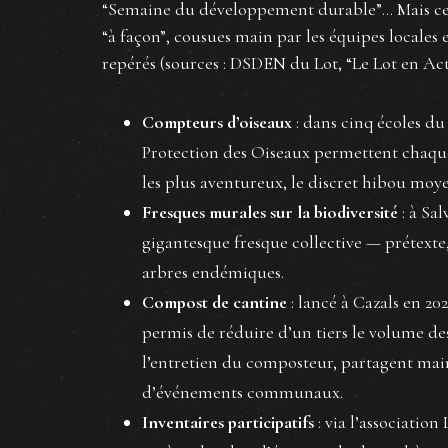
“Semaine du développement durable”… Mais ce qu
“à façon”, cousues main par les équipes locales 
repérés (sources : DSDEN du Lot, “Le Lot en Ac
Compteurs d’oiseaux
: dans cinq écoles du 
Protection des Oiseaux permettent chaque
les plus aventureux, le discret hibou moy
Fresques murales sur la biodiversité
: à Sal
gigantesque fresque collective — prétexte, 
arbres endémiques.
Compost de cantine
: lancé à Cazals en 202
permis de réduire d’un tiers le volume des
l’entretien du composteur, partagent main
d’événements communaux.
Inventaires participatifs
: via l’associatio