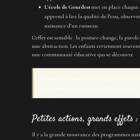
L’école de Gourdon
met en place chaque an
apprend à lire la qualité de l’eau, observe
naissance d’un ruisseau.
L’effet est sensible : la posture change, la paro
une abstraction. Les enfants reviennent souvent
une communauté éducative qui se découvre.
À écouter :
le merle du matin, pas encore effr
bourdonnement obstiné des abeilles dès l’arr
Petites actions, grands effets : 
Il y a la grande mouvance des programmes natio