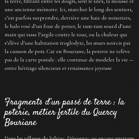
la terre, filtrant entre les doigts, sent le silex, la mousse et
une ancienne mémoire. Ici, marcher le long des sentiers,
c’est parfois surprendre, derrière une haie de noisetiers,
le halo rosé d’un four de potier, le tam-tam sourd d’une
main qui tasse l’argile contre le tour, ou la chaleur qui
s’élève d’une habitation troglodyte, les murs noircis par
la cuisson de pots. Car en Bouriane, la poterie ne relève
pas de la carte postale : elle continue de modeler la vie —
entre héritage silencieux et renaissance joyeuse.
Fragments d’un passé de terre : la
poterie, métier fertile du Quercy
Bouriane
Dans les villages de Salviac, Dégagnac ou encore environs