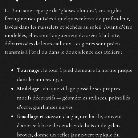
La Bouriane regorge de “glaises blondes”, ces argiles
ferrugineuses puisées à quelques mètres de profondeur,
lavées dans les ruisselets et séchées au soleil. Avant d’être
modelées, elles sont longuement écrasées à la batte,
débarrassées de leurs cailloux. Les gestes sont précis,
transmis à l’oral ou dans le doux silence des ateliers :
Tournage :
le tour à pied demeure la norme jusque
dans les années 1950.
Modelage :
chaque village possède ses propres
motifs décoratifs — géométries stylisées, pointillés
d’ocre, guirlandes naïves.
Émaillage et cuisson :
la glaçure locale, souvent
élaborée à base de cendres de bois et de galets
broyés, donne un reflet jaune-vert typique du