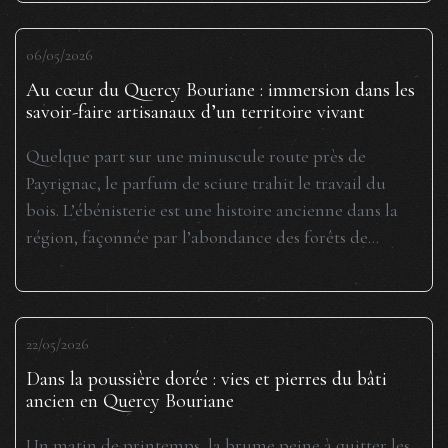
06/05/2026
Au cœur du Quercy Bouriane : immersion dans les
savoir-faire artisanaux d’un territoire vivant
Quelque part sur une minuscule route près de
Payrignac, le parfum de sciure trahit le travail du
bois. L’ébénisterie est une histoire ancienne dans la
région, façonnée par l’abondance des forêts de...
22/05/2026
Dans la poussière dorée : vies et pierres du bâti
ancien en Quercy Bouriane
Un matin de printemps, la brume peine à quitter les