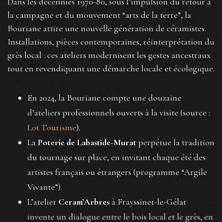
Dans les décennies 1970-80, sous l’impulsion du retour à
la campagne et du mouvement “arts de la terre”, la
Bouriane attire une nouvelle génération de céramistes.
Installations, pièces contemporaines, réinterprétation du
grès local : ces ateliers modernisent les gestes ancestraux
tout en revendiquant une démarche locale et écologique.
En 2024, la Bouriane compte une douzaine
d’ateliers professionnels ouverts à la visite (source :
Lot Tourisme
).
La
Poterie de Labastide-Murat
perpétue la tradition
du tournage sur place, en invitant chaque été des
artistes français ou étrangers (programme “Argile
Vivante”).
L’atelier
Ceram’Arbres
à Frayssinet-le-Gélat
invente un dialogue entre le bois local et le grès, en