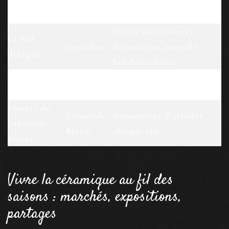
Atelier Terre
Salviac
Démonstrations et stages
& Vallons
Pièces utilitaires et
Le Bol
Gourdon
décoratives, marché
d’Argile
hebdomadaire
Frayssinet-
Ceram’Arbres
Marqueterie bois & grès
le-Gélat
Poterie de
Labastide-
Rencontres d’artistes
Labastide-
Murat
chaque été
Murat
Vivre la céramique au fil des
saisons : marchés, expositions,
partages