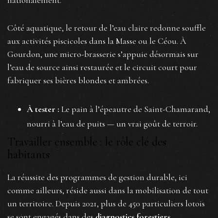
nationalement.
Côté aquatique, le retour de l’eau claire redonne souffle
aux activités piscicoles dans la Masse ou le Céou. À
Gourdon, une micro-brasserie s’appuie désormais sur
l’eau de source ainsi restaurée et le circuit court pour
fabriquer ses bières blondes et ambrées.
À tester :
Le pain à l’épeautre de Saint-Chamarand,
nourri à l’eau de puits — un vrai goût de terroir.
Travailler ensemble : le rôle clé des
habitants
La réussite des programmes de gestion durable, ici
comme ailleurs, réside aussi dans la mobilisation de tout
un territoire. Depuis 2021, plus de 450 particuliers lotois
se sont engagés dans des
diagnostics forestiers