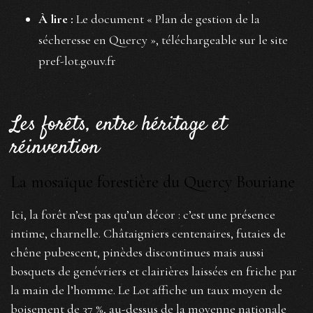
À lire :
Le document « Plan de gestion de la
sécheresse en Quercy », téléchargeable sur le site
pref-lot.gouv.fr
Les forêts, entre héritage et
réinvention
La mosaïque forestière du Quercy Bouriane
Ici, la forêt n’est pas qu’un décor : c’est une présence
intime, charnelle. Châtaigniers centenaires, futaies de
chêne pubescent, pinèdes discontinues mais aussi
bosquets de genévriers et clairières laissées en friche par
la main de l’homme. Le Lot affiche un taux moyen de
boisement de 37 %, au-dessus de la moyenne nationale