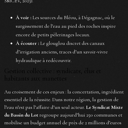
SMCEV, 2023).
À voir :
Les sources du Bléou, à Dégagnac, où le
surgissement de l’eau au pied des roches inspire
encore de petits pèlerinages locaux.
À écouter :
Le glouglou discret des canaux
d’irrigation anciens, traces d’un savoir-vivre
hydraulique à redécouvrir.
Gestion collective : syndicats, élus et
habitants aux manettes
Au croisement de ces enjeux : la concertation, ingrédient
essentiel de la réussite. Dans notre région, la gestion de
l’eau n’est pas l’affaire d’un seul acteur.
Le Syndicat Mixte
du Bassin du Lot
regroupe aujourd’hui 250 communes et
mobilise un budget annuel de près de 2 millions d’euros